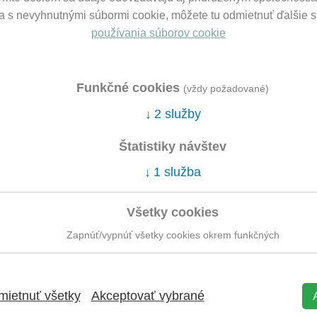
ba s nevyhnutnými súbormi cookie, môžete tu odmietnuť ďalšie 
používania súborov cookie
an
Funkčné cookies
(vždy požadované)
iation with CMS members, Bratislava – Trainee
2 služby
ociation with CMS members, Bratislava – Advocate, tea
Štatistiky návštev
r.o. – Advocate, team member
1 služba
Všetky cookies
 Law, Bratislava – Master of Laws (Mgr.)
Zapnúť/vypnúť všetky cookies okrem funkčných
Law, Bratislava – Doctor of Laws (JUDr.)
ietnuť všetky
Akceptovať vybrané