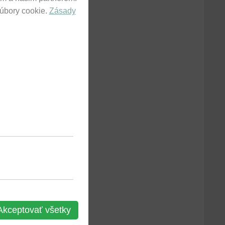
súbory cookie.
Zásady
m member
Akceptovať všetky