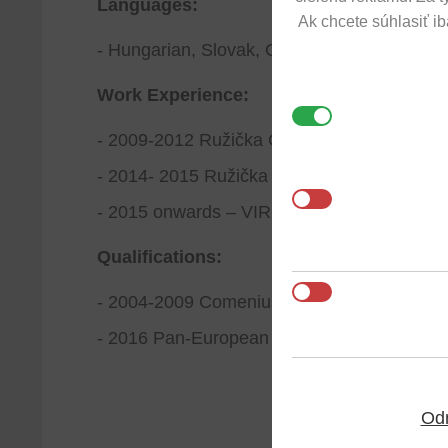
Languages:
Ak chcete súhlasiť i
- Hungarian, Slovak, Czech, English, Germ
Work Experience:
- 2009-2012 Ružička Csekes s.r.o. in assoc
- 2014- 2015 Ružička Csekes s.r.o. in ass
- 2015 onwards – VIRE law & consulting s.
Qualifications:
- 2004-2009 Comenius University, Faculty of
- 2016 Pan-European University, Faculty of 
Odm