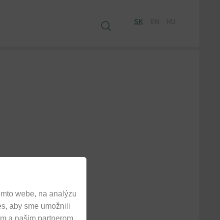
SK
EN
HU
.
omto webe, na analýzu
es, aby sme umožnili
am a našim partnerom.