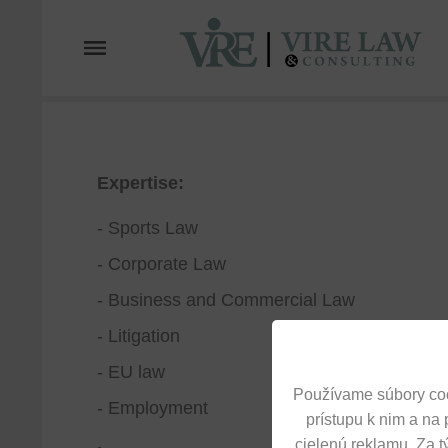
≡
Hľadať
O NÁS
ZÁKLADNÉ HODNOTY
PRAX
Vyhľadávanie
Expertise:
- Sports Law
- Corporate Law
- Business and Commercial Law
- Litigation
- EU law
Používame súbory coo
- Employment
prístupu k nim a na
cielenú reklamu. Za 