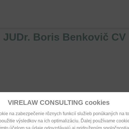
Jump to navigation
NÁŠ TÍM
KONTAKT
PRIDAJTE SA K NÁM
JUDr. Boris Benkovič CV
VIRELAW CONSULTING cookies
kie na zabezpečenie rôznych funkcií služieb ponúkaných na t
 použitie výsledkov na ich optimalizáciu. Ďalej používame cooki
týmto účelom sa údaje odovzdávajú aj pridruženým spoločnosti